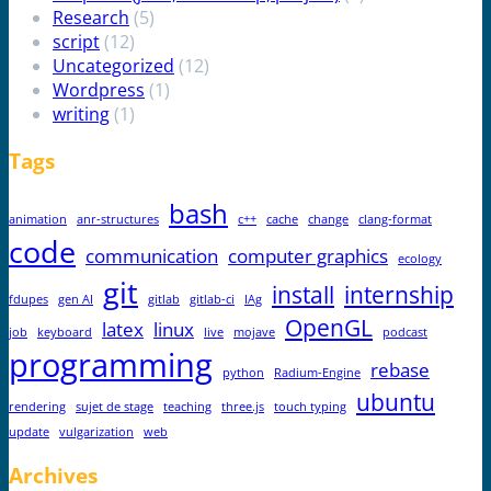
Research
(5)
script
(12)
Uncategorized
(12)
Wordpress
(1)
writing
(1)
Tags
bash
animation
anr-structures
c++
cache
change
clang-format
code
communication
computer graphics
ecology
git
install
internship
fdupes
gen AI
gitlab
gitlab-ci
IAg
OpenGL
latex
linux
job
keyboard
live
mojave
podcast
programming
rebase
python
Radium-Engine
ubuntu
rendering
sujet de stage
teaching
three.js
touch typing
update
vulgarization
web
Archives