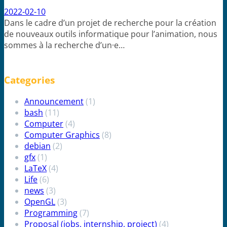
2022-02-10
Dans le cadre d’un projet de recherche pour la création
de nouveaux outils informatique pour l’animation, nous
sommes à la recherche d’un·e…
Categories
Announcement
(1)
bash
(11)
Computer
(4)
Computer Graphics
(8)
debian
(2)
gfx
(1)
LaTeX
(4)
Life
(6)
news
(3)
OpenGL
(3)
Programming
(7)
Proposal (jobs, internship, project)
(4)