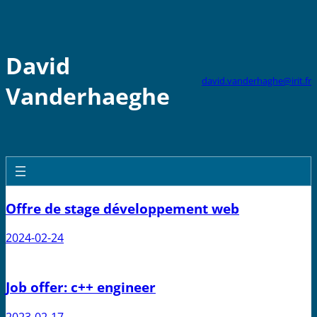
Skip
to
content
David
david.vanderhaghe@irit.fr
Vanderhaeghe
Offre de stage développement web
2024-02-24
Job offer: c++ engineer
2023-02-17